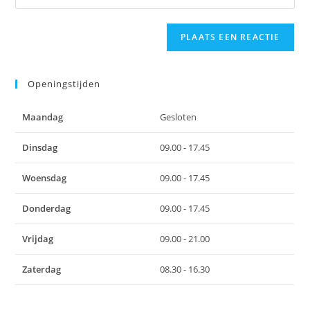
je
om
in
site
te
om
URL
reageren
te
in
kunnen
(optioneel)
Openingstijden
reageren
Maandag
Gesloten
Dinsdag
09.00 - 17.45
Woensdag
09.00 - 17.45
Donderdag
09.00 - 17.45
Vrijdag
09.00 - 21.00
Zaterdag
08.30 - 16.30