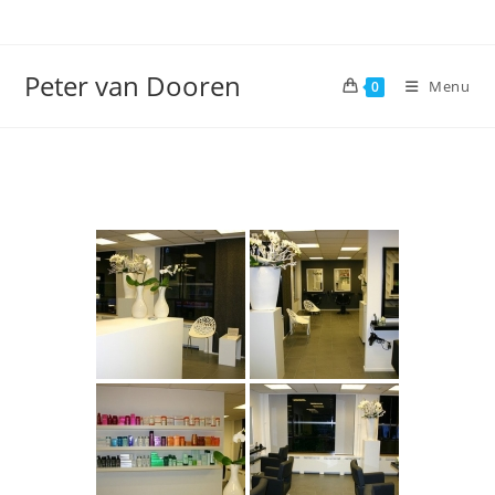
Ga
naar
inhoud
Peter van Dooren
Menu
0