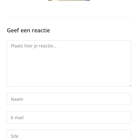
Geef een reactie
Reactie
Voer
je
naam
Voer
of
je
gebruikersnaam
e-
Voer
in
mail