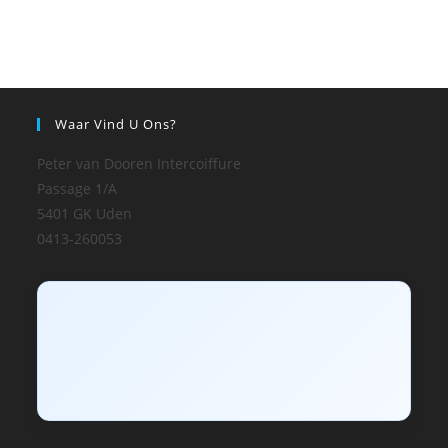
Waar Vind U Ons?
Peter van Dooren Intercoiffure
Passage 1/A
5401 GK Uden
0413-260053