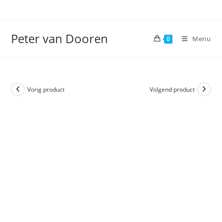
Ga
naar
inhoud
Peter van Dooren
Menu
0
Vorig product
Volgend product