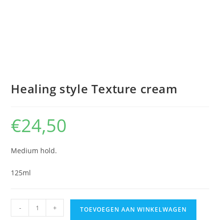
Healing style Texture cream
€
24,50
Medium hold.
125ml
Healing
-
+
TOEVOEGEN AAN WINKELWAGEN
style