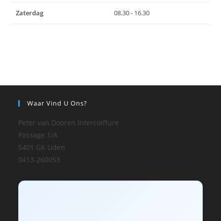
Zaterdag
08.30 - 16.30
Waar Vind U Ons?
Peter van Dooren Intercoiffure
Passage 1/A
5401 GK Uden
0413-260053