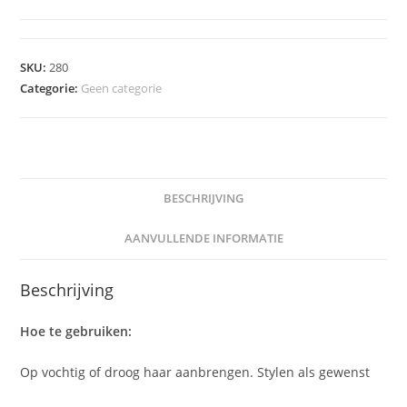
Texture
cream
aantal
SKU:
280
Categorie:
Geen categorie
BESCHRIJVING
AANVULLENDE INFORMATIE
Beschrijving
Hoe te gebruiken:
Op vochtig of droog haar aanbrengen. Stylen als gewenst