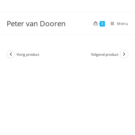
Ga
naar
inhoud
Peter van Dooren
Menu
0
Vorig product
Volgend product