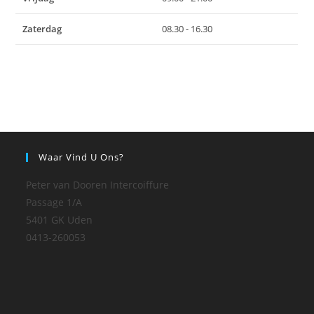
Zaterdag
08.30 - 16.30
Waar Vind U Ons?
Peter van Dooren Intercoiffure
Passage 1/A
5401 GK Uden
0413-260053