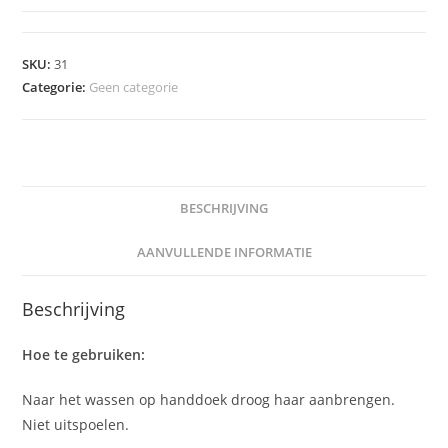
trauma
treatmant
aantal
SKU:
31
Categorie:
Geen categorie
BESCHRIJVING
AANVULLENDE INFORMATIE
Beschrijving
Hoe te gebruiken:
Naar het wassen op handdoek droog haar aanbrengen.
Niet uitspoelen.