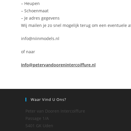
– Heupen
– Schoenmaat
– Je adres gegevens
Wij mailen je zo snel mogelijk terug om een eventuele 
info@niinmodels.nl
of naar
Info@petervandoorenintercoiffure.nl
Waar Vind U Ons?
Peter van Dooren Intercoiffure
Passage 1/A
5401 GK Uden