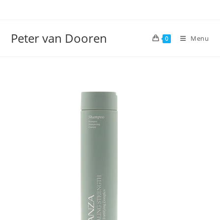
Ga
naar
inhoud
Peter van Dooren
Menu
0