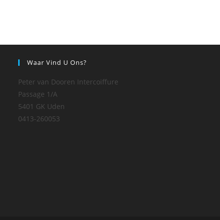
Waar Vind U Ons?
Peter van Dooren Intercoiffure
Passage 1/A
5401 GK Uden
0413-260053