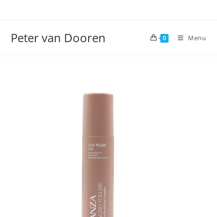
Ga
naar
inhoud
Peter van Dooren
Menu
0