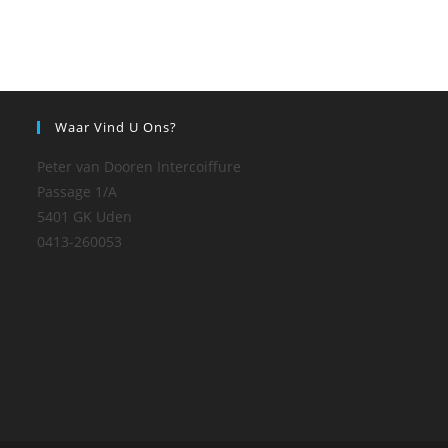
Waar Vind U Ons?
Peter van Dooren Intercoiffure
Passage 1/A
5401 GK Uden
0413-260053