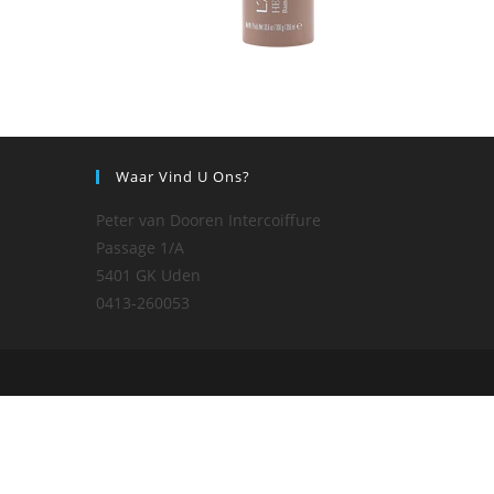
Waar Vind U Ons?
Peter van Dooren Intercoiffure
Passage 1/A
5401 GK Uden
0413-260053