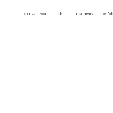
Peter van Dooren
Shop
Treatments
Portfol