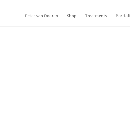
Peter van Dooren
Shop
Treatments
Portfol