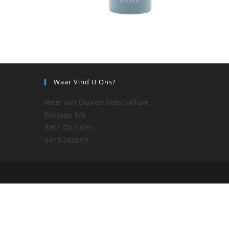
Waar Vind U Ons?
Peter van Dooren Intercoiffure
Passage 1/A
5401 GK Uden
0413-260053