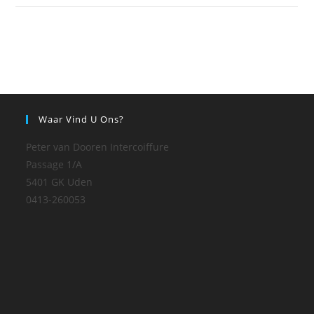
Waar Vind U Ons?
Peter van Dooren Intercoiffure
Passage 1/A
5401 GK Uden
0413-260053