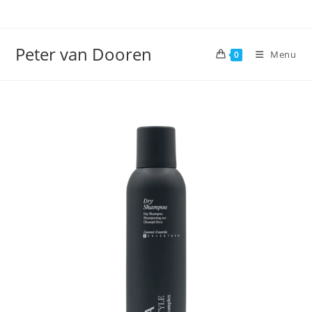
Ga
naar
inhoud
Peter van Dooren
Menu
0