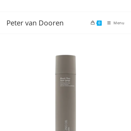
Ga
naar
inhoud
Peter van Dooren
Menu
0