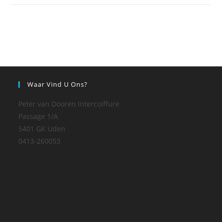
Waar Vind U Ons?
Peter van Dooren Intercoiffure
Passage 1/A
5401 GK Uden
0413-260053