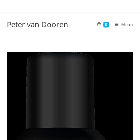
Ga
naar
inhoud
Peter van Dooren
Menu
0