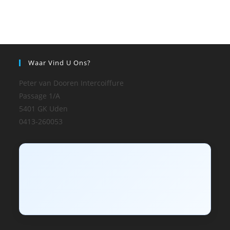
Waar Vind U Ons?
Peter van Dooren Intercoiffure
Passage 1/A
5401 GK Uden
0413-260053