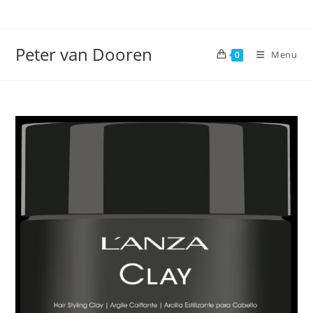
Ga
naar
inhoud
Peter van Dooren
Menu
0