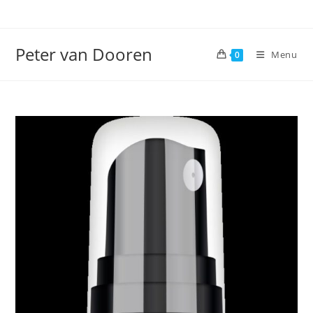
Ga
naar
inhoud
Peter van Dooren
Menu
0