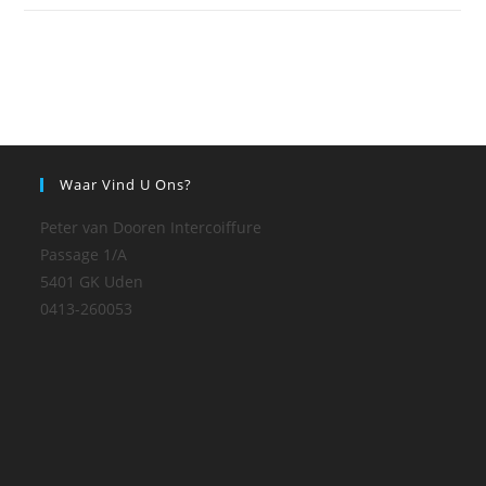
Waar Vind U Ons?
Peter van Dooren Intercoiffure
Passage 1/A
5401 GK Uden
0413-260053