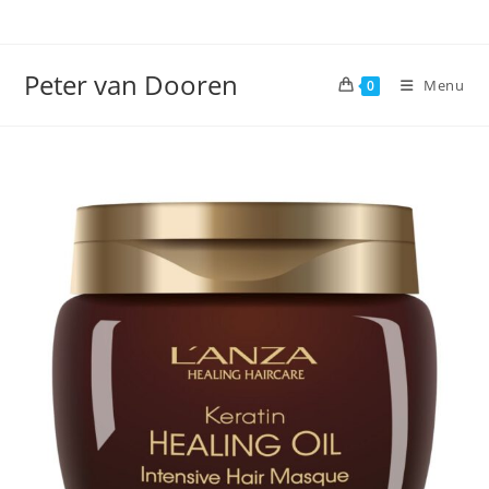
Ga
naar
inhoud
Peter van Dooren
Menu
0