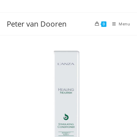
Ga
naar
inhoud
Peter van Dooren
Menu
0