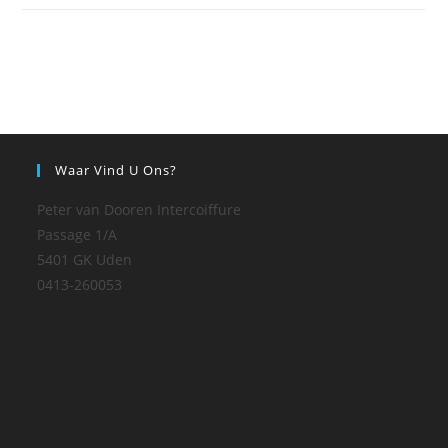
Waar Vind U Ons?
Peter van Dooren Intercoiffure
Passage 1/A
5401 GK Uden
0413-260053