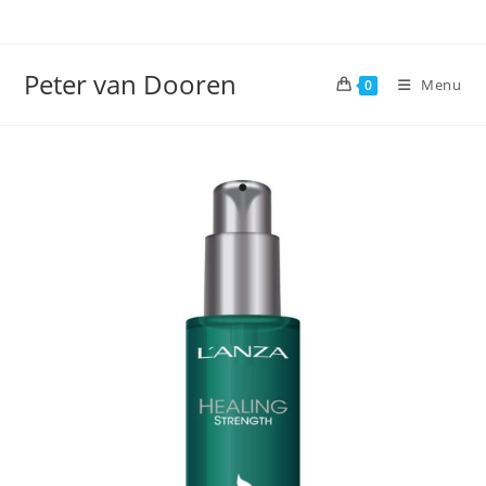
Ga
naar
inhoud
Peter van Dooren
Menu
0