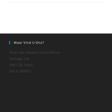
Waar Vind U Ons?
Peter van Dooren Intercoiffure
Passage 1/A
5401 GK Uden
0413-260053